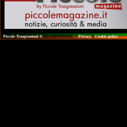
Piccole Trasgressioni ®
P.I. 01974570382
Privacy
|
Cookie policy