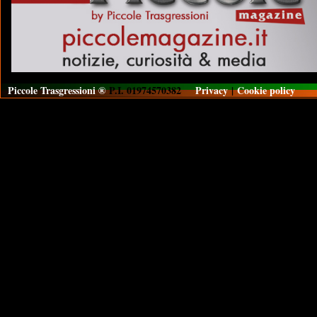
Piccole Trasgressioni ®
P.I. 01974570382
Privacy
|
Cookie policy