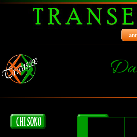
ann
Da