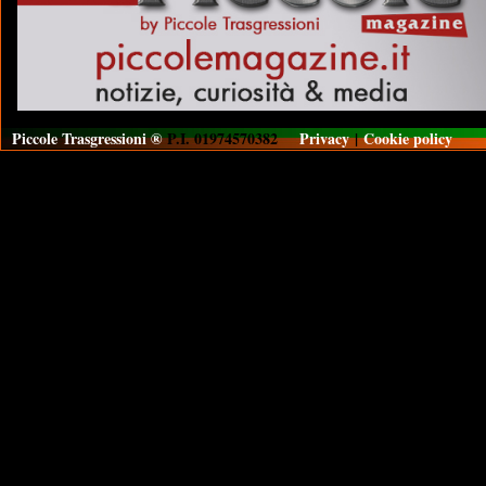
Piccole Trasgressioni ®
P.I. 01974570382
Privacy
|
Cookie policy